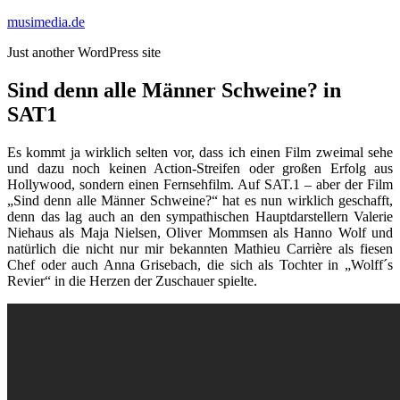
Zum
musimedia.de
Inhalt
Just another WordPress site
springen
Sind denn alle Männer Schweine? in
SAT1
Es kommt ja wirklich selten vor, dass ich einen Film zweimal sehe
und dazu noch keinen Action-Streifen oder großen Erfolg aus
Hollywood, sondern einen Fernsehfilm. Auf SAT.1 – aber der Film
„Sind denn alle Männer Schweine?“ hat es nun wirklich geschafft,
denn das lag auch an den sympathischen Hauptdarstellern Valerie
Niehaus als Maja Nielsen, Oliver Mommsen als Hanno Wolf und
natürlich die nicht nur mir bekannten Mathieu Carrière als fiesen
Chef oder auch Anna Grisebach, die sich als Tochter in „Wolff´s
Revier“ in die Herzen der Zuschauer spielte.