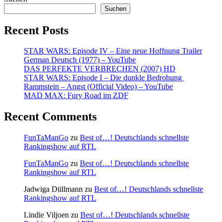
Suchen
Recent Posts
STAR WARS: Episode IV – Eine neue Hoffnung Trailer
German Deutsch (1977) – YouTube
DAS PERFEKTE VERBRECHEN (2007) HD
STAR WARS: Episode I – Die dunkle Bedrohung
Rammstein – Angst (Official Video) – YouTube
MAD MAX: Fury Road im ZDF
Recent Comments
FunTaManGo
zu
Best of…! Deutschlands schnellste
Rankingshow auf RTL
FunTaManGo
zu
Best of…! Deutschlands schnellste
Rankingshow auf RTL
Jadwiga Düllmann
zu
Best of…! Deutschlands schnellste
Rankingshow auf RTL
Lindie Viljoen
zu
Best of…! Deutschlands schnellste