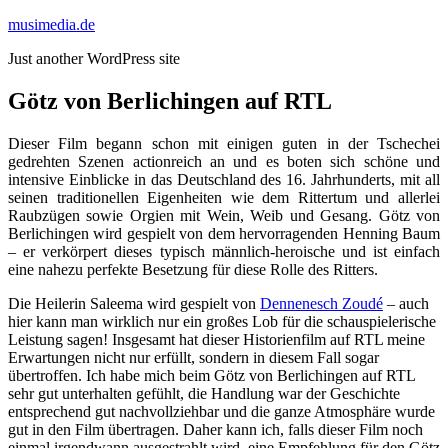
Zum
musimedia.de
Inhalt
Just another WordPress site
springen
Götz von Berlichingen auf RTL
Dieser Film begann schon mit einigen guten in der Tschechei
gedrehten Szenen actionreich an und es boten sich schöne und
intensive Einblicke in das Deutschland des 16. Jahrhunderts, mit all
seinen traditionellen Eigenheiten wie dem Rittertum und allerlei
Raubzügen sowie Orgien mit Wein, Weib und Gesang. Götz von
Berlichingen wird gespielt von dem hervorragenden Henning Baum
– er verkörpert dieses typisch männlich-heroische und ist einfach
eine nahezu perfekte Besetzung für diese Rolle des Ritters.
Die Heilerin Saleema wird gespielt von
Dennenesch Zoudé
– auch
hier kann man wirklich nur ein großes Lob für die schauspielerische
Leistung sagen! Insgesamt hat dieser Historienfilm auf RTL meine
Erwartungen nicht nur erfüllt, sondern in diesem Fall sogar
übertroffen. Ich habe mich beim Götz von Berlichingen auf RTL
sehr gut unterhalten gefühlt, die Handlung war der Geschichte
entsprechend gut nachvollziehbar und die ganze Atmosphäre wurde
gut in den Film übertragen. Daher kann ich, falls dieser Film noch
einmal irgendwann ausgestrahlt wird, eine Empfehlung für den Götz