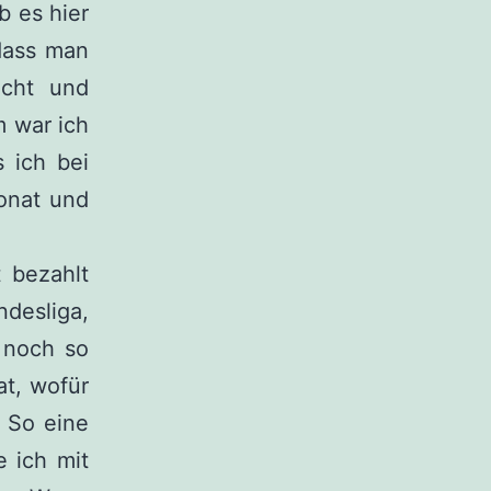
b es hier
 dass man
echt und
 war ich
 ich bei
onat und
 bezahlt
desliga,
 noch so
at, wofür
. So eine
 ich mit