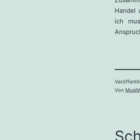
Zusamme
Handel 
ich mus
Anspruc
Veröffentl
Von
MusiM
Sch