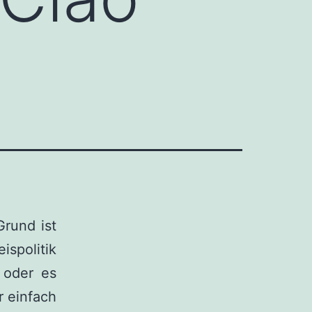
rund ist
spolitik
 oder es
r einfach