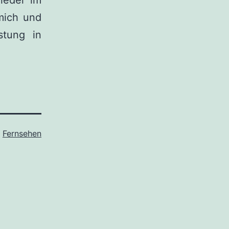
ieder im
mich und
stung in
s
Fernsehen