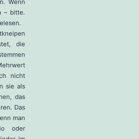
en. Wenn
– bitte.
elesen.
rtkneipen
tet, die
 stemmen
 Mehrwert
ch nicht
 sie als
hen, das
ren. Das
 wenn man
io oder