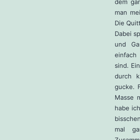
dem gan
man mei
Die Quit
Dabei sp
und Gas
einfach
sind. Ei
durch k
gucke. 
Masse m
habe ic
bisschen
mal ga