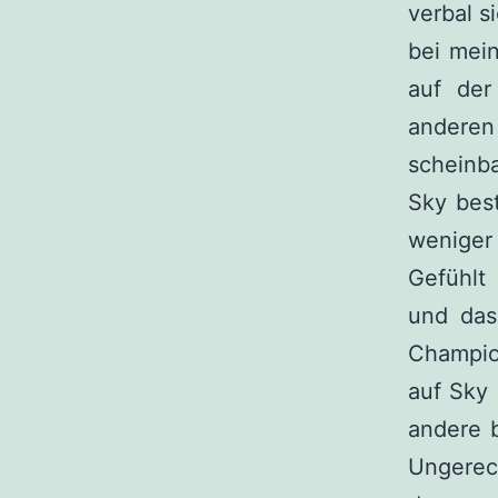
verbal s
bei mein
auf der
anderen
scheinb
Sky bes
weniger 
Gefühlt
und das
Champio
auf Sky 
andere b
Ungerec