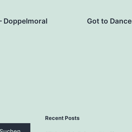
tion
 – Doppelmoral
Got to Danc
Recent Posts
Suchen