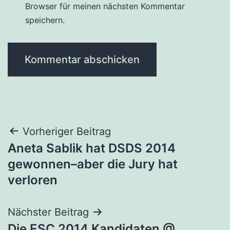
Browser für meinen nächsten Kommentar
speichern.
Beitragsnavigation
Vorheriger Beitrag
Aneta Sablik hat DSDS 2014
gewonnen–aber die Jury hat
verloren
Nächster Beitrag
Die ESC 2014 Kandidaten @