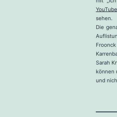
mit „Ic
YouTube
sehen.
Die gen
Auflist
Froonck
Karrenba
Sarah K
können 
und nich