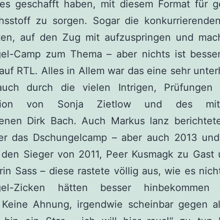
 es geschafft haben, mit diesem Format für 
hsstoff zu sorgen. Sogar die konkurrierende
ten, auf den Zug mit aufzuspringen und mac
el-Camp zum Thema – aber nichts ist besser
 auf RTL. Alles in Allem war das eine sehr unte
auch durch die vielen Intrigen, Prüfungen
tion von Sonja Zietlow und des mittl
benen Dirk Bach. Auch Markus lanz berichtet
er das Dschungelcamp – aber auch 2013 und
r den Sieger von 2011, Peer Kusmagk zu Gast 
rin Sass – diese rastete völlig aus, wie es nich
gel-Zicken hätten besser hinbekommen 
Keine Ahnung, irgendwie scheinbar gegen al