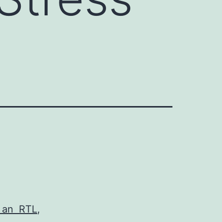
h an RTL
,