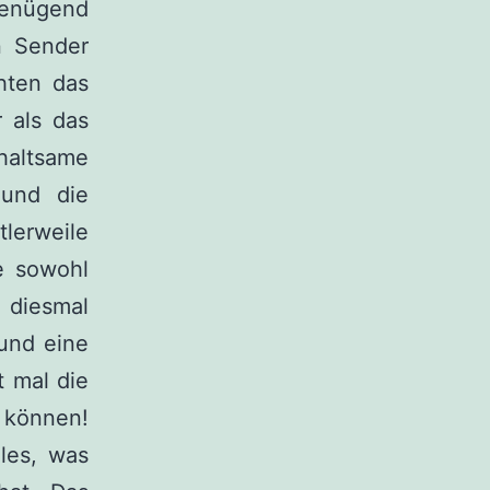
genügend
n Sender
hten das
 als das
rhaltsame
 und die
erweile
e sowohl
 diesmal
und eine
t mal die
können!
les, was