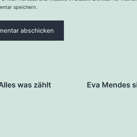
ntar speichern.
tion
Alles was zählt
Eva Mendes si