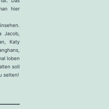
hat. Das
an hier
insehen.
a Jacob,
an, Katy
Langhans,
al loben
ten soll
u selten!