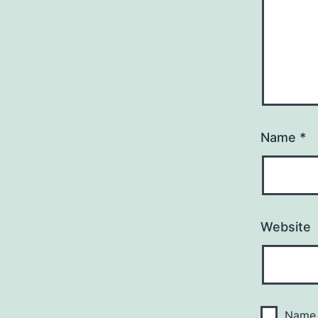
Name
*
Website
Name,