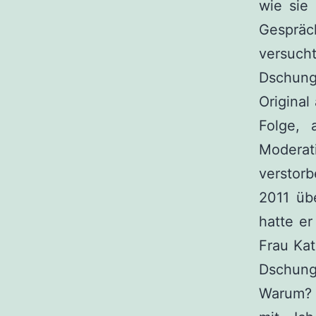
wie sie
Gespräc
versuch
Dschung
Original
Folge, 
Modera
verstor
2011 üb
hatte e
Frau Kat
Dschun
Warum? 