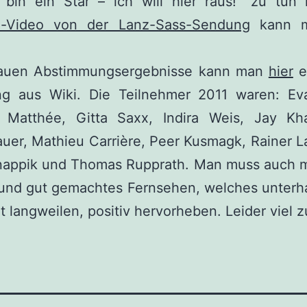
h bin ein Star – ich will hier raus!“ zu tun 
-Video von der Lanz-Sass-Sendung
kann m
auen Abstimmungsergebnisse kann man
hier
e
ung aus Wiki. Die Teilnehmer 2011 waren: Ev
 Matthée, Gitta Saxx, Indira Weis, Jay Kh
uer, Mathieu Carrière, Peer Kusmagk, Rainer 
nappik und Thomas Rupprath. Man muss auch m
und gut gemachtes Fernsehen, welches unterhal
t langweilen, positiv hervorheben. Leider viel z