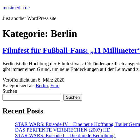
Zum
musimedia.de
Inhalt
Just another WordPress site
springen
Kategorie:
Berlin
Filmfest für Fußball-Fans: „11 Millimeter
Berlin ist die Hochburg der Filmfestivals: Ob länderspezifisch ausger
gibt immer einen Grund, um neue Entdeckungen auf der Leinwand zu s
Veröffentlicht am
6. März 2020
Kategorisiert als
Berlin
,
Film
Suchen
Suchen
Recent Posts
STAR WARS: Episode IV – Eine neue Hoffnung Trailer Germ
DAS PERFEKTE VERBRECHEN (2007) HD
STAR WARS: Episode I – Die dunkle Bedrohung