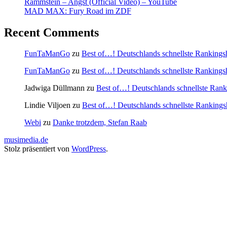
Rammstein – Angst (Official Video) – YouTube
MAD MAX: Fury Road im ZDF
Recent Comments
FunTaManGo
zu
Best of…! Deutschlands schnellste Ranking
FunTaManGo
zu
Best of…! Deutschlands schnellste Ranking
Jadwiga Düllmann
zu
Best of…! Deutschlands schnellste Ra
Lindie Viljoen
zu
Best of…! Deutschlands schnellste Rankin
Webi
zu
Danke trotzdem, Stefan Raab
musimedia.de
Stolz präsentiert von
WordPress
.