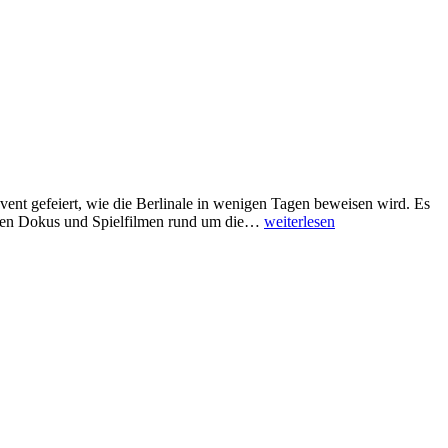
Event gefeiert, wie die Berlinale in wenigen Tagen beweisen wird. Es
Filmfest
ollen Dokus und Spielfilmen rund um die…
weiterlesen
für
Fußball-
Fans:
„11
Millimeter“
im
März
2020
in
Berlin